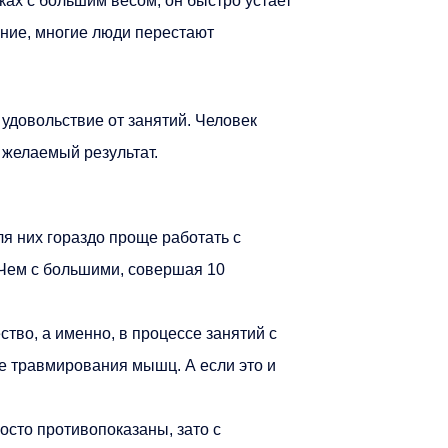
ках с большим весом, он быстро устает
ение, многие люди перестают
удовольствие от занятий. Человек
 желаемый результат.
для них гораздо проще работать с
 Чем с большими, совершая 10
тво, а именно, в процессе занятий с
е травмирования мышц. А если это и
сто противопоказаны, зато с