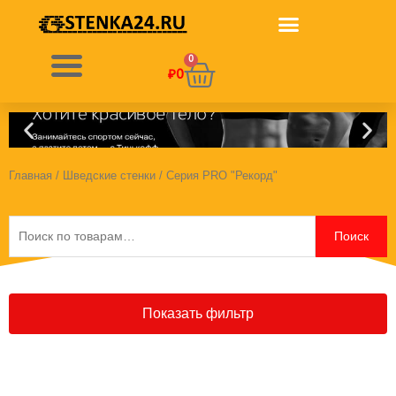
Перейти
к
содержимому
0
Корзина
₽
0
Главная
/
Шведские стенки
/ Серия PRO "Рекорд"
Искать:
Поиск
Показать фильтр