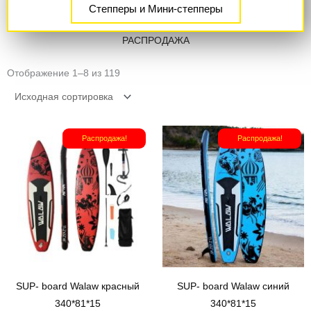
Степперы и Мини-степперы
РАСПРОДАЖА
Отображение 1–8 из 119
Первоначальная
Текущая
Первоначал
Теку
Распродажа!
Распродажа!
цена
цена:
цена
цена
составляла
₽10
составляла
₽10
₽15
900.
₽15
900.
500.
500.
SUP- board Walaw красный
SUP- board Walaw синий
340*81*15
340*81*15