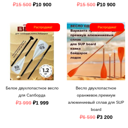
₽
15 500
₽
10 900
₽
15 500
₽
10 900
Первоначальная
Текущая
Первоначал
Текущ
Распродажа!
Распродажа!
цена
цена:
цена
цена:
составляла
₽1
составляла
₽3
₽3
999.
₽6
200.
999.
590.
Белое двухлопастное весло
Весло двухлопастное
для Сапборда
оранжевое,премиум
₽
3 999
₽
1 999
алюминиевый сплав для SUP
board
₽
6 590
₽
3 200