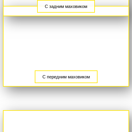
С задним маховиком
С передним маховиком