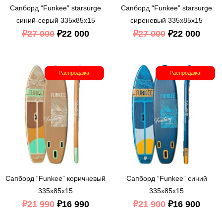
Сапборд “Funkee” starsurge
Сапборд “Funkee” starsurge
синий-серый 335x85x15
сиреневый 335x85x15
₽
27 000
₽
22 000
₽
27 000
₽
22 000
Первоначальная
Текущая
Первоначал
Теку
Распродажа!
Распродажа!
цена
цена:
цена
цена
составляла
₽16
составляла
₽16
₽21
990.
₽21
900.
990.
900.
Сапборд “Funkee” коричневый
Сапборд “Funkee” синий
335x85x15
335x85x15
₽
21 990
₽
16 990
₽
21 900
₽
16 900