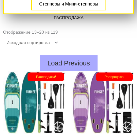
Степперы и Мини-степперы
РАСПРОДАЖА
Отображение 13–20 из 119
Load Previous
Первоначальная
Текущая
Первоначал
Теку
Распродажа!
Распродажа!
цена
цена:
цена
цена
составляла
₽22
составляла
₽22
₽27
000.
₽27
000.
000.
000.