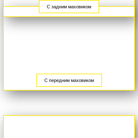
С задним маховиком
С передним маховиком