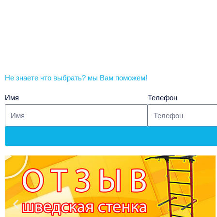
Детские шведские
Шведск
стенки Юниор
Ro
Не знаете что выбрать? мы Вам поможем!
Имя
Телефон
П
р
о
и
г
р
а