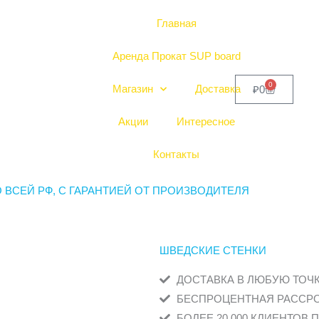
Главная
Аренда Прокат SUP board
0
К
Магазин
Доставка
₽
0
о
р
з
Акции
Интересное
и
н
а
Контакты
О ВСЕЙ РФ, С ГАРАНТИЕЙ ОТ ПРОИЗВОДИТЕЛЯ
ШВЕДСКИЕ СТЕНКИ
ДОСТАВКА В ЛЮБУЮ ТОЧ
БЕСПРОЦЕНТНАЯ РАССРО
БОЛЕЕ 20 000 КЛИЕНТОВ