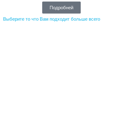
Подробней
Выберите то что Вам подходит больше всего
Шведские стенки
Шведск
“Рекорд”
Монол
ХИТ