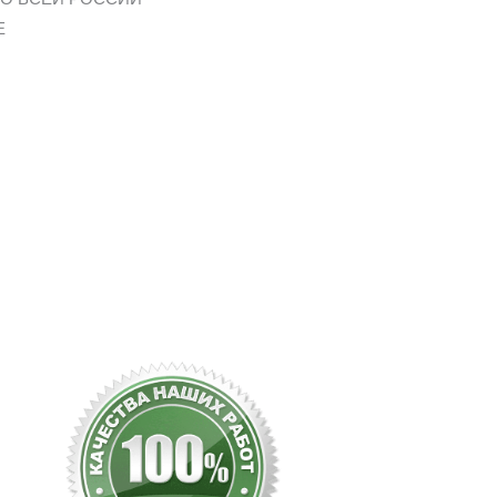
Е
06
38
Минуты
Секунды