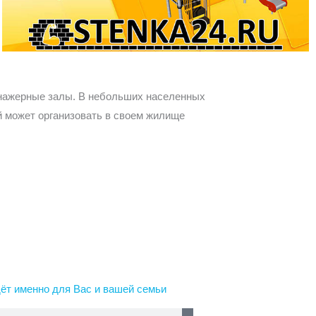
т
ь
енажерные залы. В небольших населенных
й может организовать в своем жилище
ёт именно для Вас и вашей семьи