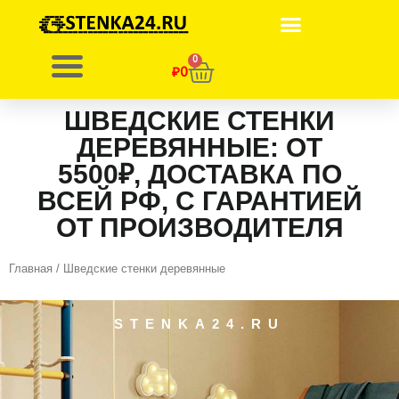
Перейти
к
содержимому
0
К
₽
0
о
ШВЕДСКИЕ СТЕНКИ
р
ДЕРЕВЯННЫЕ: ОТ
з
5500₽, ДОСТАВКА ПО
и
ВСЕЙ РФ, С ГАРАНТИЕЙ
н
ОТ ПРОИЗВОДИТЕЛЯ
а
Главная
/ Шведские стенки деревянные
STENKA24.RU