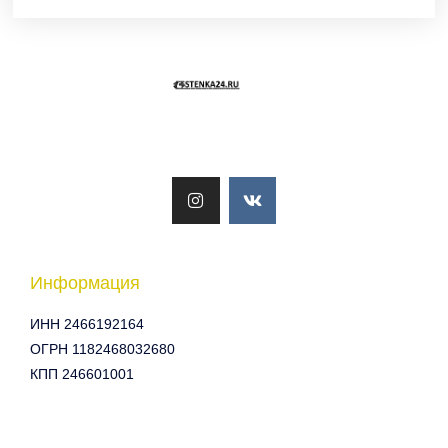
I
V
n
k
s
t
a
g
r
a
Информация
m
ИНН 2466192164
ОГРН 1182468032680
КПП 246601001