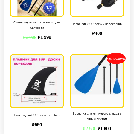
Синее двухлопастное весло для
Насос для SUP-доски / переходник
Сапборда
₽
400
₽
3 999
₽
1 999
Первоначальна
Текущая
Распродажа!
цена
цена:
составляла
₽1
₽2
600.
500.
Весло из алюминиевого сплава с
Плавник для SUP-доски / сапборд
синим листом
₽
550
₽
2 500
₽
1 600