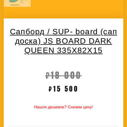
Сапборд / SUP- board (сап
доска) JS BOARD DARK
QUEEN 335X82X15
Первоначал
Текущая
₽
18 000
₽
15 500
цена
цена:
составляла
₽15
Нашли дешевле? Снизим цену!
₽18
500.