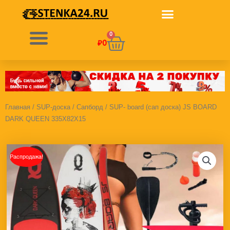
Перейти
к
содержимому
0
Корзина
₽
0
Главная
/
SUP-доска
/ Сапборд / SUP- board (сап доска) JS BOARD
DARK QUEEN 335X82X15
Распродажа!