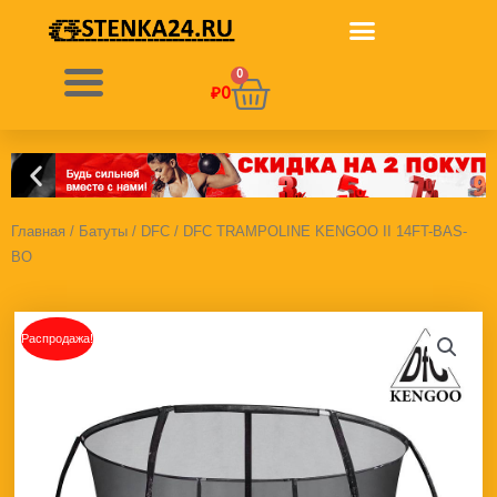
Перейти
к
содержимому
0
Корзина
₽
0
Главная
/
Батуты
/
DFC
/ DFC TRAMPOLINE KENGOO II 14FT-BAS-
BO
Распродажа!