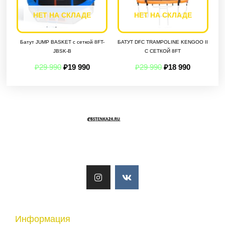
НЕТ НА СКЛАДЕ
НЕТ НА СКЛАДЕ
Батут JUMP BASKET с сеткой 8FT-
БАТУТ DFC TRAMPOLINE KENGOO II
JBSK-B
С СЕТКОЙ 8FT
₽
29 990
₽
19 990
₽
29 990
₽
18 990
I
V
n
k
s
t
a
g
r
a
Информация
m