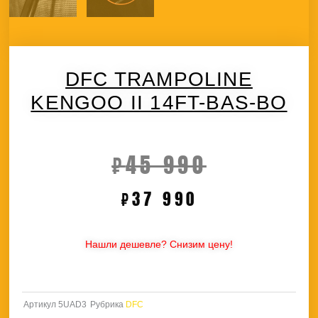
DFC TRAMPOLINE
KENGOO II 14FT-BAS-BO
Первоначал
Текущая
₽
45 990
₽
37 990
цена
цена:
составляла
₽37
Нашли дешевле? Снизим цену!
₽45
990.
Артикул
5UAD3
Рубрика
DFC