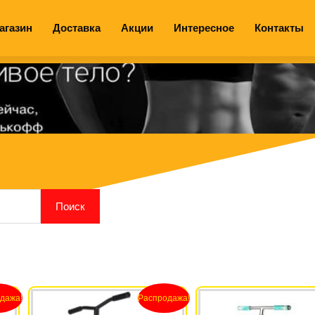
агазин
Доставка
Акции
Интересное
Контакты
Поиск
начальная
екущая
Первоначальная
Текущая
дажа!
Распродажа!