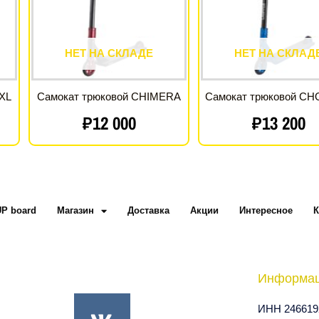
НЕТ НА СКЛАДЕ
НЕТ НА СКЛАД
XL
Самокат трюковой CHIMERA
Самокат трюковой C
₽
12 000
₽
13 200
UP board
Магазин
Доставка
Акции
Интересное
К
V
Информа
k
ИНН 246619