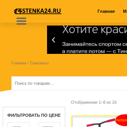
Перейти
к
Главная
М
содержимому
Главная
/ Самокаты
Искать:
Отображение 1–8 из 16
ФИЛЬТРОВАТЬ ПО ЦЕНЕ
Перво
Т
Распро