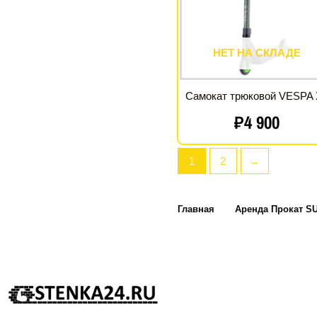
НЕТ НА СКЛАДЕ
Самокат трюковой VESPA 
₽
4 900
1
2
→
Главная
Аренда Прокат S