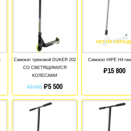
ена:
цена
цена:
ляла
составляла
₽5
0.
₽8
500.
900.
НЕТ НА СКЛАД
c
Самокат трюковой DUKER 202
Самокат HIPE H4 raw
СО СВЕТЯЩИМИСЯ
₽
15 800
КОЛЕСАМИ
₽
5 500
₽
8 900