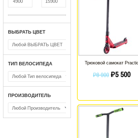
цена
ц
состав
₽5
₽8
50
900.
ВЫБРАТЬ ЦВЕТ
Трюковой самокат Practi
ТИП ВЕЛОСИПЕДА
₽
5 500
₽
8 900
ПРОИЗВОДИТЕЛЬ