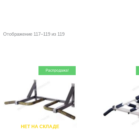
Отображение 117–119 из 119
Первоначальная
Текущая
Распродажа!
цена
цена:
составляла
₽2
₽3
700.
300.
НЕТ НА СКЛАДЕ