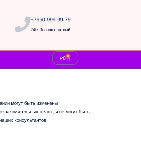
+7950-999-99-79
24/7 Звонок платный
0
К
₽
0
о
р
з
и
н
а
сании могут быть изменены
ознакомительных целях, и не могут быть
наших консультантов.